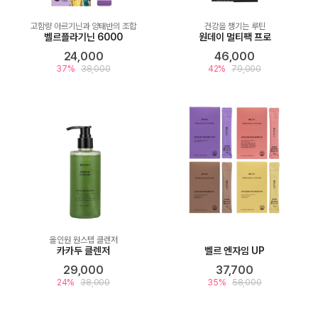
고함량 아르기닌과 양태반의 조합
건강을 챙기는 루틴
벨르플라기닌 6000
원데이 멀티팩 프로
24,000
46,000
37%
38,000
42%
79,000
올인원 원스텝 클렌저
카카두 클렌저
벨르 엔자임 UP
29,000
37,700
24%
38,000
35%
58,000