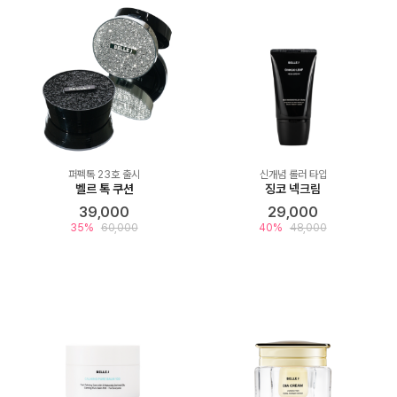
퍼펙톡 23호 출시
신개념 롤러 타입
벨르 톡 쿠션
징코 넥크림
39,000
29,000
35%
60,000
40%
48,000