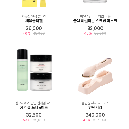
기능성 인정 콜라겐
바닐라빈 국내최초 적용
채움콜라겐
블랙 바닐라빈 스크럽 마스크
26,000
32,000
46%
48,000
45%
58,000
벨르제이가 만든 신개념 닦토
올인원 뷰티 디바이스
카카셀 토너&패드
인텐쎄라
32,500
340,000
53%
69,000
43%
596,000