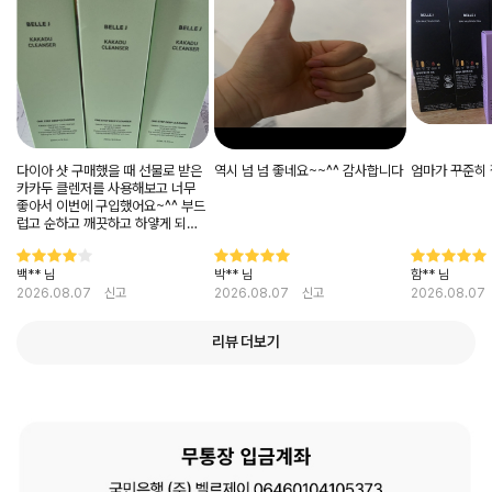
다이아 샷 구매했을 때 선물로 받은
역시 넘 넘 좋네요~~^^ 감사합니다
엄마가 꾸준히 
카카두 클렌저를 사용해보고 너무
좋아서 이번에 구입했어요~^^ 부드
럽고 순하고 깨끗하고 하얗게 되는
좋은 클렌저를 생각보다 저렴한 가
격에 구입하게 되어서 너무 좋아요
백** 님
박** 님
함** 님
~^^
2026.08.07
신고
2026.08.07
신고
2026.08.07
리뷰 더보기