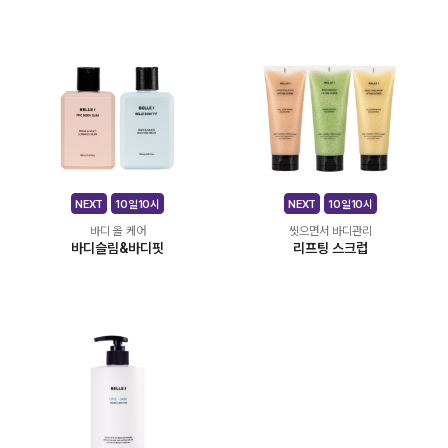
NEXT
10일10시
NEXT
10일10시
바디 올 케어
씻으면서 바디관리
바디슬림&바디핏
리프팅 스크럽