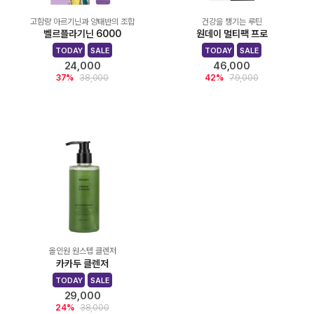
고함량 아르기닌과 양태반의 조합
건강을 챙기는 루틴
벨르플라기닌 6000
원데이 멀티팩 프로
TODAY
SALE
TODAY
SALE
24,000
46,000
37%
38,000
42%
79,000
올인원 원스텝 클렌저
카카두 클렌저
TODAY
SALE
29,000
24%
38,000