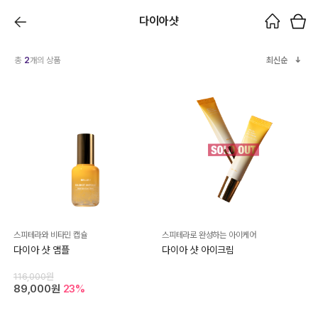
다이아샷
총
2
개의 상품
최신순
스피테라와 비타민 캡슐
스피테라로 완성하는 아이케어
다이아 샷 앰플
다이아 샷 아이크림
116,000원
89,000원
23%