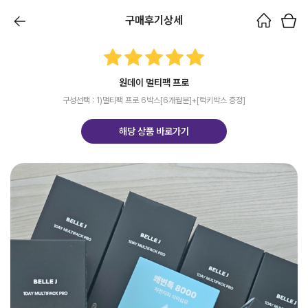
구매후기상세
원데이 멀티팩 프로
구성선택 : 1)멀티팩 프로 6박스[6개월분]+[럭키박스 증정]
해당 상품 바로가기