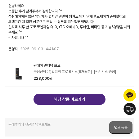
안녕하세요
소중한 후기 남겨주셔서 감사합니다 ^^
섭취해야하는 많은 영양제가 있지만 일일이 챙겨도 되지 않게 벨르제이가 준비했어요!
오랜기간 더 알찬 성분으로 드릴 수 있도록 리뉴얼도 했답니다!
멀티팩 하루 한 포로 코엔자임 Q10, rTG 오메가3, 루테인, 비타민 등 기능&영양을 채워
주세요 ^^
감사합니다 ^^
운영자
2025-09-03 14:41:07
원데이 멀티팩 프로
구성선택 : 1)멀티팩 프로 6박스[6개월분]+[럭키박스 증정]
228,000원
해당 상품 바로가기
댓글 등록