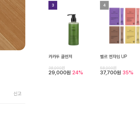
3
4
카카두 클렌저
벨르 엔자임 UP
38,000원
58,000원
29,000원
24%
37,700원
35%
신고