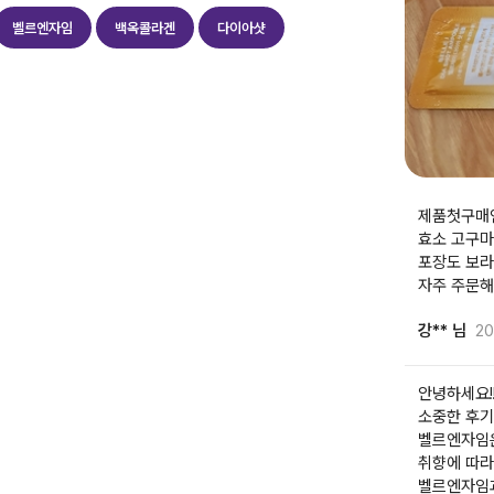
벨르엔자임
백옥콜라겐
다이아샷
제품첫구매
효소 고구마
포장도 보
자주 주문
강** 님
20
안녕하세요!
소중한 후기
벨르엔자임은
취향에 따라
벨르엔자임과