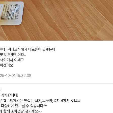
인데..택배도착해서 바로뜯어 맛봣는데
맛 너무맛잇어요..
라색이여서 이뿌고
해야겟어요
25-10-01 15:37:38
!
 감사합니다!
 벨르엔자임은 인절미,딸기,고구마,유자 4가지 맛으로
 다양하게 맛보실 수 있습니다^^
 함께 소화건강 챙기세요~~