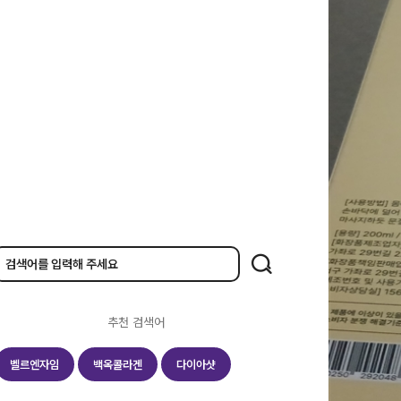
추천 검색어
벨르엔자임
백옥콜라겐
다이아샷