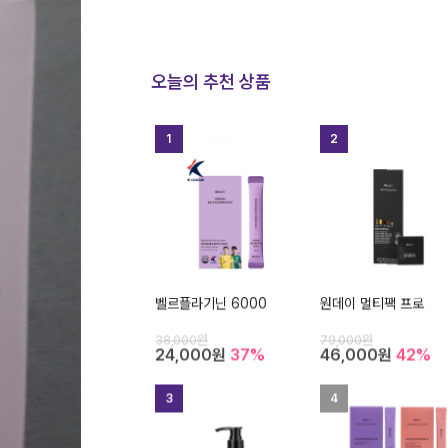
오늘의 추천 상품
1
2
벨르플라기닌 6000
원데이 멀티팩 프로
38,000원
79,000원
24,000원
37%
46,000원
42%
3
4