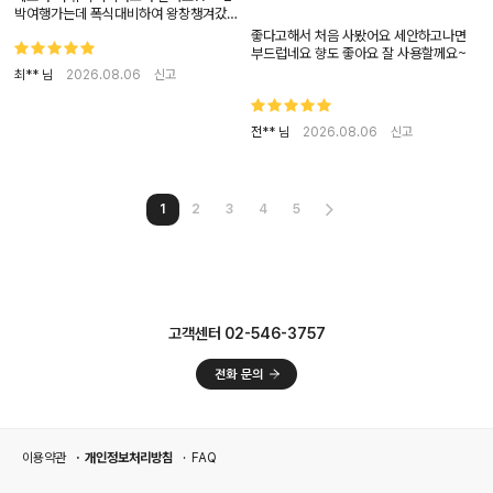
박여행가는데 폭식대비하여 왕창챙겨갔더
라는..^^ 늘 챙겨먹는 효소!! 다른맛도 좋은
좋다고해서 처음 사봤어요 세안하고나면
데 전 베리베리가 젤 입맛에 맞더라고요!!
부드럽네요 향도 좋아요 잘 사용할께요~
용량도 크고 맛도상큼해서 거부감1도없어
최** 님
2026.08.06
신고
요 다른건 텁텁해서 못먹겠더라구요ㅜㅜ
벨르엔자임 최고에요❤️❤️
전** 님
2026.08.06
신고
1
2
3
4
5
고객센터 02-546-3757
이용약관
개인정보처리방침
FAQ