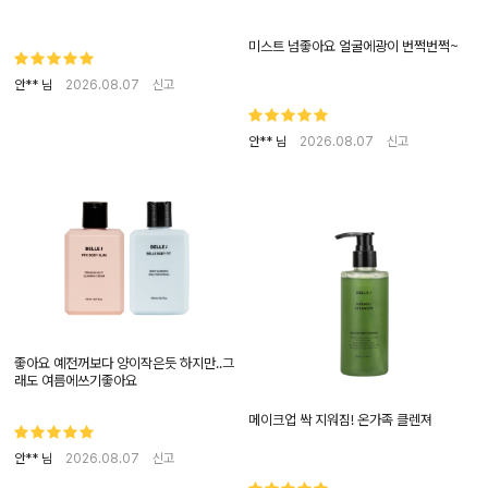
미스트 넘좋아요 얼굴에광이 번쩍번쩍~
안** 님
2026.08.07
신고
안** 님
2026.08.07
신고
좋아요 예전꺼보다 양이작은듯 하지만..그
래도 여름에쓰기좋아요
메이크업 싹 지워짐! 온가족 클렌져
안** 님
2026.08.07
신고