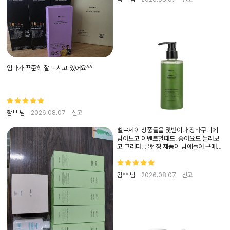
엄마가 꾸준히 잘 드시고 있어요^^
함** 님
2026.08.07
신고
벨르제이 상품들을 몇번이나 장바구니에
담아보고 이벤트할때도. 좋아요도 눌러보
고 그러다. 클렌징 제품이 맘에들어 구매했
어요가격도 괜찮고 거품도 많이나고 색조
화장도 잘 지워지네요~청구매인데 맘에 들
어요 다른제품들도 읻고 구매해도 되겠어
김** 님
2026.08.07
신고
요}