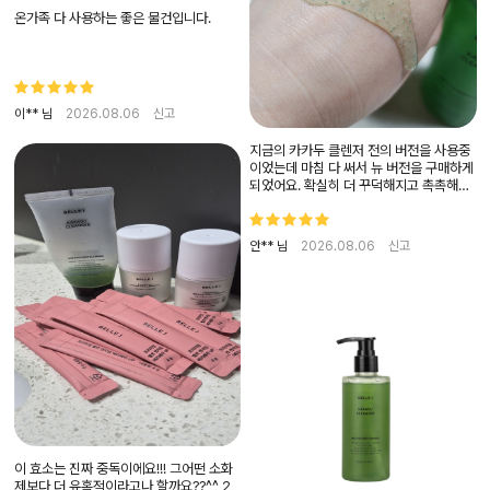
온가족 다 사용하는 좋은 물건입니다.
이** 님
2026.08.06
신고
지금의 카카두 클렌저 전의 버전을 사용중
이었는데 마침 다 써서 뉴 버전을 구매하게
되었어요. 확실히 더 꾸덕해지고 촉촉해졌
더라구요! 요즘 여러 시술 받으면서 이런저
런 클렌저 찾아보고 있었는데요. 세정력이
좋으면서도 피부자극이 덜할 것! 세안후 피
안** 님
2026.08.06
신고
부당김이 없을 것! 유분과 노폐물만 씻겨내
어 줄 것! 아침, 저녁 데일리로 사용해도 자
극적이지 않을 것! 이런 부분을 중점으로
찾고 찾다가 결국엔 카카두로 결정했어요.
시술 후에는 피부장벽이 약해져 있어서 세
정력과 순함, 두마리 토끼를 잡는게 정말
중요한데, 카카두 리뉴얼 버전이 딱 니즈를
맞춰준 것 같아요. 모든 피부타입에 사용가
능하고, 카카두플럼이 비타민C가 풍부하
다 보니 불필요한 유분이나 피지만 싹 정리
해주면서도 피부톤을 맑고 촉촉하게 유지
해주더라구요. 사용후 수분막을 겹겹이 쌓
아주는 느낌! 피부 착붙 클렌저로 앞으로도
이 효소는 진짜 중독이에요!!! 그어떤 소화
쭉 정착해서 쓸게요♡
제보다 더 유혹적이라고나 할까요??^^ 2