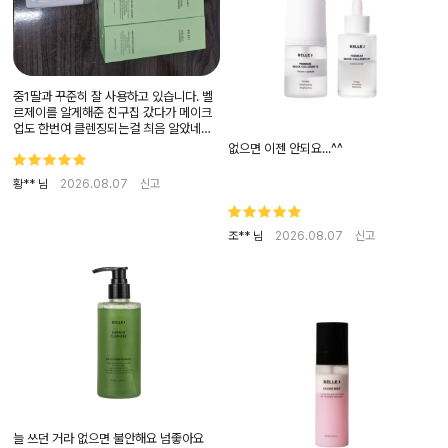
중1딸과 꾸준히 잘 사용하고 있습니다. 벨
르제이를 알게해준 친구집 갔다가 메이크
업도 한번여 클렌징되는걸 츼음 알았네요
ㅎㅎ 두번 세안핬었는데 물없이 한번에 롤
없으면 이젠 안되요...^^
링핬다가 씻으니 정말 메이크업이 다 지워
졌었어요 나름 빠르게 주문한건같은데 선
황** 님
2026.08.07
신고
착순 500명 안에 못들었나봐요ㅜㅜ아쉽
조** 님
2026.08.07
신고
늘 쓰던 거라 없으면 불안해요 넘좋아요