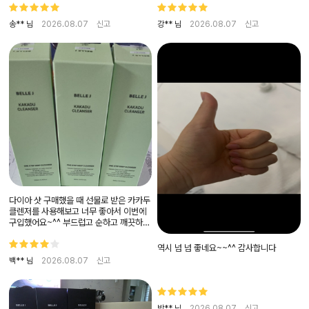
송** 님
2026.08.07
신고
강** 님
2026.08.07
신고
다이아 샷 구매했을 때 선물로 받은 카카두
클렌저를 사용해보고 너무 좋아서 이번에
구입했어요~^^ 부드럽고 순하고 깨끗하고
하얗게 되는 좋은 클렌저를 생각보다 저렴
한 가격에 구입하게 되어서 너무 좋아요
역시 넘 넘 좋네요~~^^ 감사합니다
~^^
백** 님
2026.08.07
신고
박** 님
2026.08.07
신고