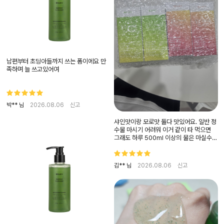
남편부터 초딩아들까지 쓰는 폼이에요 만
족하며 늘 쓰고있어여
박** 님
2026.08.06
신고
샤인맛이랑 모로맛 둘다 맛있어요. 일반 정
수물 마시기 어려워 이거 같이 타 먹으면
그래도 하루 500ml 이상의 물은 마실수
있어요. 안먹는 것보다 낫겠죠? 탄산수랑
마시면 청량감이 더해져서 더 맛있어요
김** 님
2026.08.06
신고