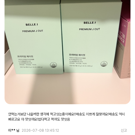
안먹는거보단 나을꺼란 생각에 먹고잇는즁이에요!!배송도 이쁘게 잘왓어요!배송도 역시
빠르고요 아 맛잇어요!밥다먹고 먹어도 맛잇음
이** 님
2026-07-08 13:45:12
신고