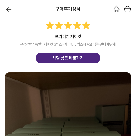
구매후기상세
프리미엄 제이컷
구성선택 : 특별1)제이컷 3박스+제이컷 3박스+[발포 1종+멀티파우치]
해당 상품 바로가기