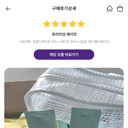
구매후기상세
프리미엄 제이컷
구성선택 : 특별1)제이컷 3박스+제이컷 3박스+[발포 1종+멀티파우치]
해당 상품 바로가기