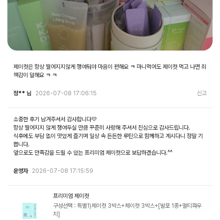
제이컷은 항상 떨어지지않게 쟁여둬야 마음이 편해요 ㅋ 마니먹어도 제이컷 먹고 나면 죄
책감이 덜해요 ㅋ ㅋ
정** 님
2026-07-08 17:06:15
신고
소중한 후기 남겨주셔서 감사합니다💛
항상 떨어지지 않게 쟁여두실 만큼 꾸준히 사랑해 주셔서 진심으로 감사드립니다.
식후에도 부담 없이 맛있게 즐기며 일상 속 든든한 루틴으로 함께하고 계시다니 정말 기
쁩니다.
앞으로도 만족감을 드릴 수 있는 프리미엄 제이컷으로 보답하겠습니다.^^
운영자
2026-07-08 17:15:59
프리미엄 제이컷
구성선택 : 특별1)제이컷 3박스+제이컷 3박스+[발포 1종+멀티파우
치]