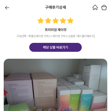
구매후기상세
프리미엄 제이컷
구성선택 : 특별1)제이컷 3박스+제이컷 3박스+[발포 1종+멀티파우치]
해당 상품 바로가기