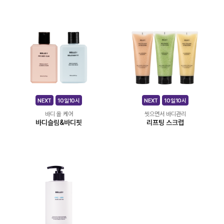
NEXT
10일10시
NEXT
10일10시
바디 올 케어
씻으면서 바디관리
바디슬림&바디핏
리프팅 스크럽