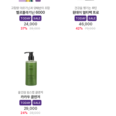
고함량 아르기닌과 양태반의 조합
건강을 챙기는 루틴
벨르플라기닌 6000
원데이 멀티팩 프로
TODAY
SALE
TODAY
SALE
24,000
46,000
37%
38,000
42%
79,000
올인원 원스텝 클렌저
카카두 클렌저
TODAY
SALE
29,000
24%
38,000