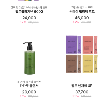
고함량 아르기닌과 양태반의 조합
건강을 챙기는 루틴
벨르플라기닌 6000
원데이 멀티팩 프로
24,000
46,000
37%
38,000
42%
79,000
올인원 원스텝 클렌저
카카두 클렌저
벨르 엔자임 UP
29,000
37,700
24%
38,000
35%
58,000