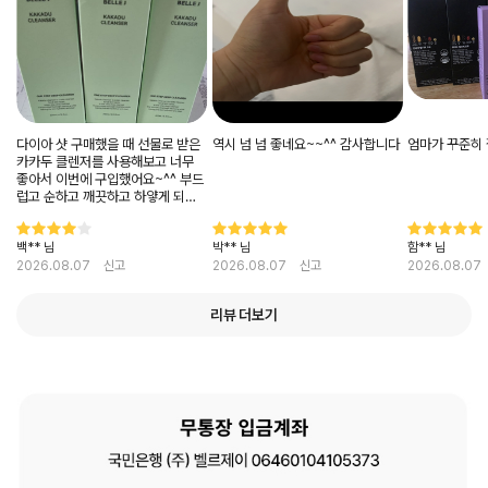
다이아 샷 구매했을 때 선물로 받은
역시 넘 넘 좋네요~~^^ 감사합니다
엄마가 꾸준히 
카카두 클렌저를 사용해보고 너무
좋아서 이번에 구입했어요~^^ 부드
럽고 순하고 깨끗하고 하얗게 되는
좋은 클렌저를 생각보다 저렴한 가
격에 구입하게 되어서 너무 좋아요
백** 님
박** 님
함** 님
~^^
2026.08.07
신고
2026.08.07
신고
2026.08.07
리뷰 더보기