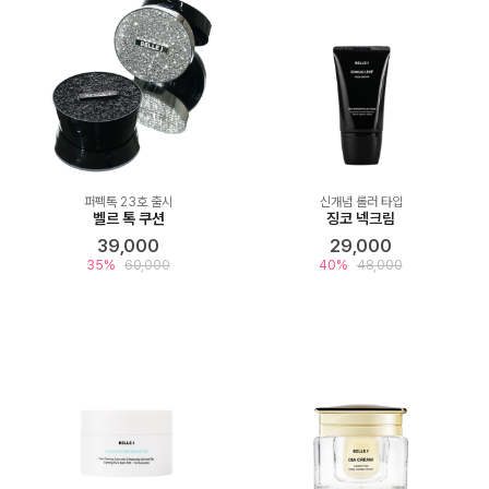
퍼펙톡 23호 출시
신개념 롤러 타입
벨르 톡 쿠션
징코 넥크림
39,000
29,000
35%
60,000
40%
48,000