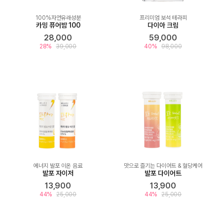
100%자연유래성분
프리미엄 보석 테라피
카밍 퓨어밤 100
다이아 크림
28,000
59,000
28%
39,000
40%
98,000
에너지 발포 이온 음료
맛으로 즐기는 다이어트 & 혈당케어
발포 자이저
발포 다이어트
13,900
13,900
44%
25,000
44%
25,000