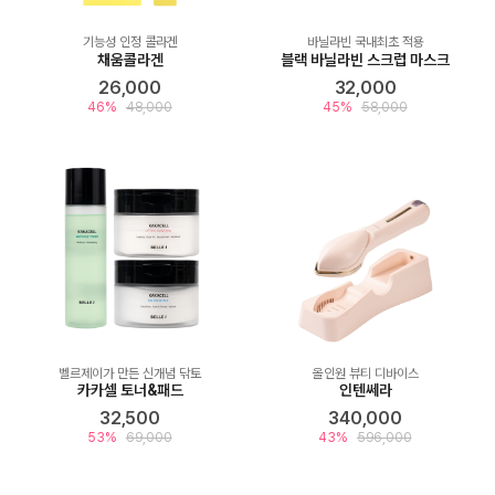
기능성 인정 콜라겐
바닐라빈 국내최초 적용
채움콜라겐
블랙 바닐라빈 스크럽 마스크
26,000
32,000
46%
48,000
45%
58,000
벨르제이가 만든 신개념 닦토
올인원 뷰티 디바이스
카카셀 토너&패드
인텐쎄라
32,500
340,000
53%
69,000
43%
596,000